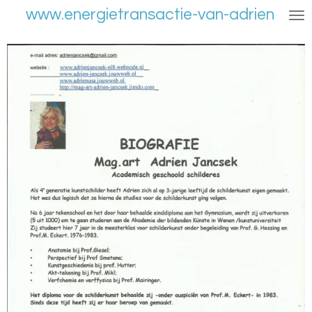
www.energietransactie-van-adrien
Ga
direct
naar
de
hoofdinhoud