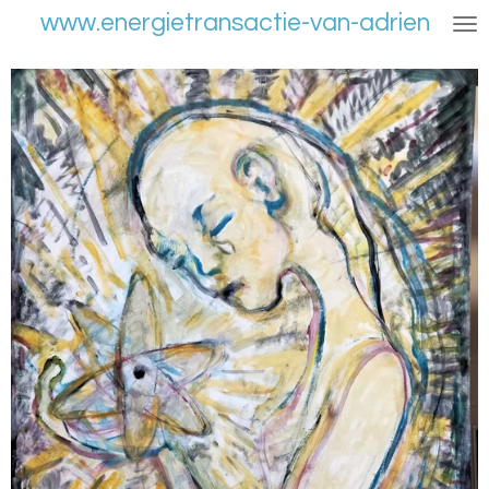
www.energietransactie-van-adrien
Ga
direct
naar
de
hoofdinhoud